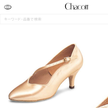
検
索
す
る