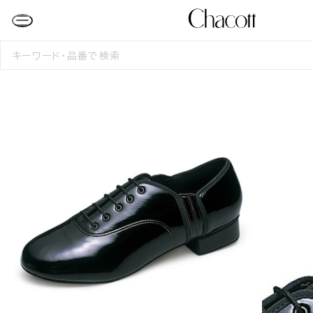
検
索
す
る