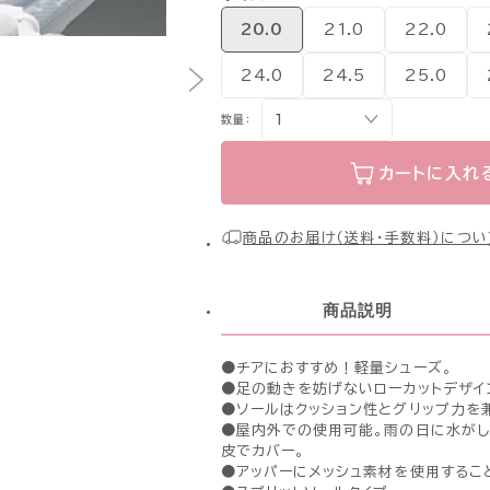
20.0
21.0
22.0
24.0
24.5
25.0
数量：
カートに入れ
商品のお届け（送料・手数料）につい
商品説明
●チアにおすすめ！軽量シューズ。
●足の動きを妨げないローカットデザイ
●ソールはクッション性とグリップ力を
●屋内外での使用可能。雨の日に水がし
皮でカバー。
●アッパーにメッシュ素材を使用するこ