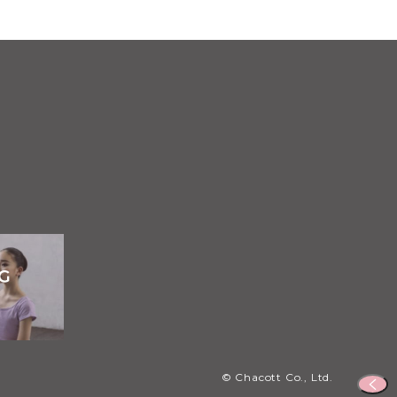
© Chacott Co., Ltd.
ペ