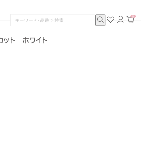
0
お
ロ
カ
検
気
グ
ー
索
に
イ
ト
検
す
入
ン
ペ
索
る
り
ー
カット ホワイト
ジ