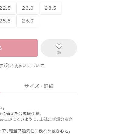
22.5
23.0
23.5
25.5
26.0
る
(0)
て
お支払いについて
サイズ・詳細
ン。
兼ね備えた合成底仕様。
みこみにくいように、土踏まず部分を合
とで、軽量で通気性に優れた履き心地。