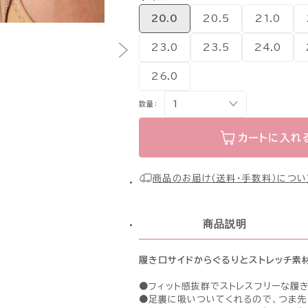
20.0
20.5
21.0
23.0
23.5
24.0
26.0
数量：
カートに入れ
商品のお届け（送料・手数料）につい
商品説明
履き口サイドからぐるりとストレッチ素
●フィット感抜群でストレスフリーな履
●足裏に吸いついてくれるので、つま先