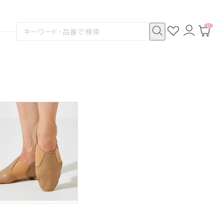
0
お
ロ
カ
検
気
グ
ー
索
に
イ
ト
検
す
入
ン
ペ
索
る
り
ー
ズ
ジ