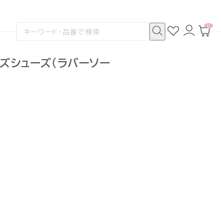
0
お
ロ
カ
検
気
グ
ー
索
に
イ
ト
検
す
入
ン
ペ
索
る
り
ー
ズシューズ(ラバーソー
ジ