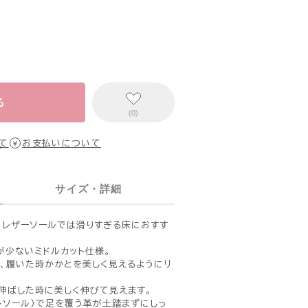
る
(0)
て
お支払いについて
サイズ・詳細
。レザーソールでは滑りすぎる床におすす
が少ないミドルカット仕様。
、履いた時かかとを美しく見えるようにリ
伸ばした時に美しく伸びて見えます。
トソール）で足を覆う革が土踏まずにしっ