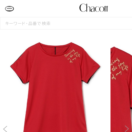
検
索
す
る