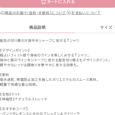
カートに入れる
商品のお届け（送料・手数料）について
お支払いについて
商品説明
サイズ
配色の切り替えが背中をシャープに見せるTシャツ
【デザインポイント】
程よいフィット感で身体のラインを美しくみせるTシャツ。
背中と肩のラインをシャープに見せる配色切り替えもデザインポイント。
鮮やかなレッドは顔映りを華やかに見せる効果も。
【素材
吸水速乾、帯電防止加工を施したポリエステルのスムース素材。
軽量で快適な着心地感。
《生地》マット
《伸縮性》ナチュラルストレッチ
【おすすめコーデ】
・パンツやレギンスと合わせてレッスン＆デイリーで