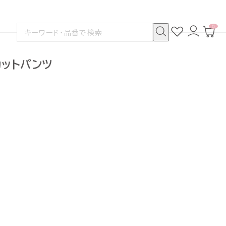
0
お
ロ
カ
検
気
グ
ー
索
に
イ
ト
検
す
入
ン
ペ
索
る
り
ー
カットパンツ
ジ