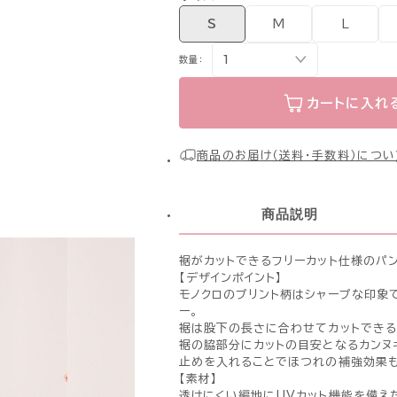
S
M
L
数量：
カートに入れ
商品のお届け（送料・手数料）につい
商品説明
裾がカットできるフリーカット仕様のパ
【デザインポイント】
モノクロのプリント柄はシャープな印象
ー。
裾は股下の長さに合わせてカットできる
裾の脇部分にカットの目安となるカンヌ
止めを入れることでほつれの補強効果も
【素材】
透けにくい編地にUVカット機能を備え