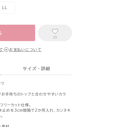
LL
る
(2)
て
お支払いについて
サイズ・詳細
ンツ
でお手持ちのトップと合わせやすいカラ
フリーカット仕様。
キ止めを3cm間隔で2か所入れ、カンヌキ
。
た素材。