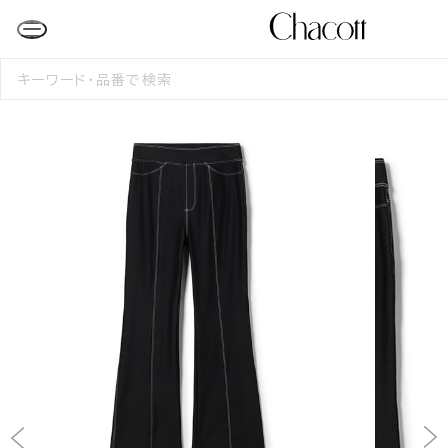
検
索
す
る