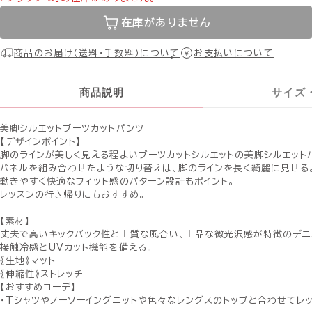
在庫がありません
商品のお届け（送料・手数料）について
お支払いについて
商品説明
サイズ
美脚シルエットブーツカットパンツ
【デザインポイント】
脚のラインが美しく見える程よいブーツカットシルエットの美脚シルエット
パネルを組み合わせたような切り替えは、脚のラインを長く綺麗に見せる
動きやすく快適なフィット感のパターン設計もポイント。
レッスンの行き帰りにもおすすめ。
【素材】
丈夫で高いキックバック性と上質な風合い、上品な微光沢感が特徴のデニ
接触冷感とUVカット機能を備える。
《生地》マット
《伸縮性》ストレッチ
【おすすめコーデ】
・Tシャツやノーソーイングニットや色々なレングスのトップと合わせてレ