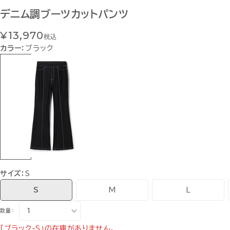
デニム調ブーツカットパンツ
¥13,970
税込
カラー：
ブラック
サイズ：
S
S
M
L
数量：
「ブラック-S」の在庫がありません。