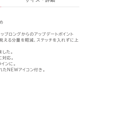
め
 ブラトップロングからのアップデートポイント
見える分量を軽減、ステッチを入れずに上
ました。
に対応。
ラインに。
まれたNEWアイコン付き。