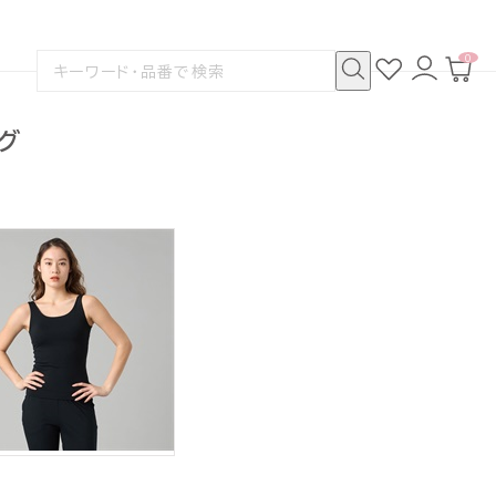
0
お
ロ
カ
検
気
グ
ー
索
に
イ
ト
検
す
入
ン
ペ
索
る
り
ー
ング
ジ