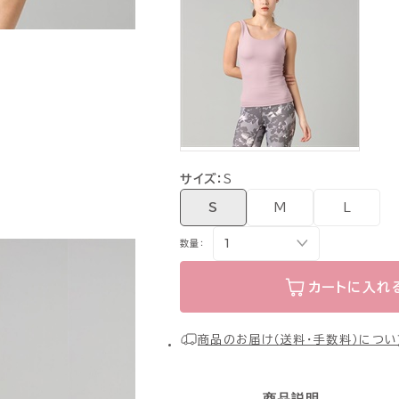
サイズ：
S
S
M
L
数量：
カートに入れ
商品のお届け（送料・手数料）につい
商品説明