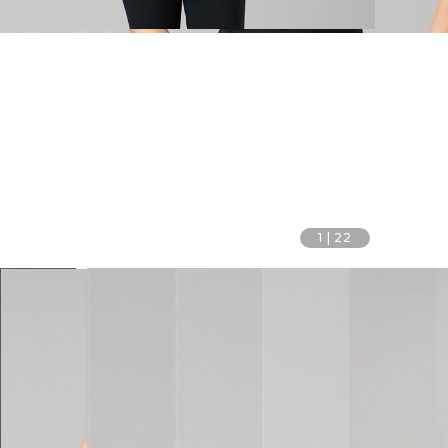
1
|
22