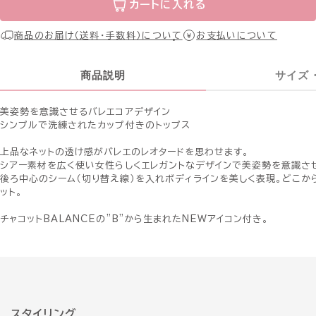
カートに入れる
商品のお届け（送料・手数料）について
お支払いについて
商品説明
サイズ
美姿勢を意識させるバレエコアデザイン
シンプルで洗練されたカップ付きのトップス
上品なネットの透け感がバレエのレオタードを思わせます。
シアー素材を広く使い女性らしくエレガントなデザインで美姿勢を意識さ
後ろ中心のシーム（切り替え線）を入れボディラインを美しく表現。どこか
ット。
チャコットBALANCEの”B”から生まれたNEWアイコン付き。
スタイリング