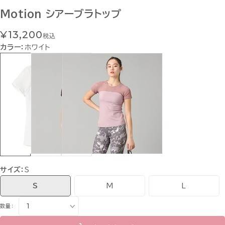
Motion シアーブラトップ
¥13,200
税込
カラー：
ホワイト
サイズ：
S
S
M
L
数量：