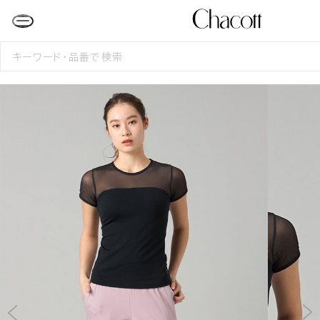
検
索
す
る