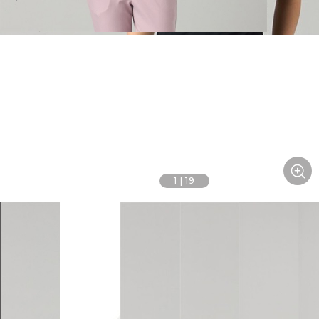
1
|
19