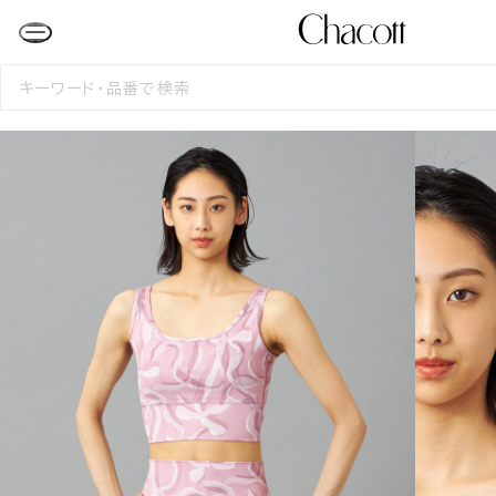
検
索
す
る