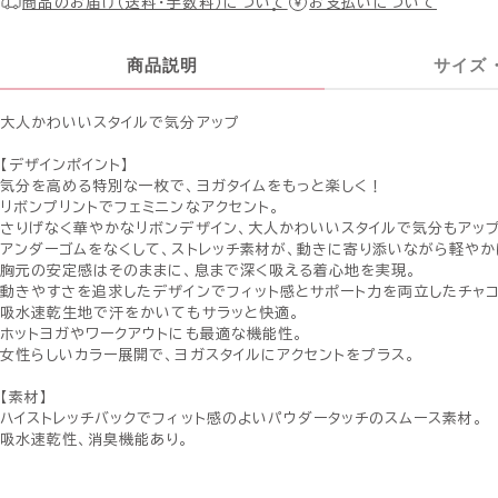
商品のお届け（送料・手数料）について
お支払いについて
商品説明
サイズ
大人かわいいスタイルで気分アップ
【デザインポイント】
気分を高める特別な一枚で、ヨガタイムをもっと楽しく！
リボンプリントでフェミニンなアクセント。
さりげなく華やかなリボンデザイン、大人かわいいスタイルで気分もアップ
アンダーゴムをなくして、ストレッチ素材が、動きに寄り添いながら軽やか
胸元の安定感はそのままに、息まで深く吸える着心地を実現。
動きやすさを追求したデザインでフィット感とサポート力を両立したチャコ
吸水速乾生地で汗をかいてもサラッと快適。
ホットヨガやワークアウトにも最適な機能性。
女性らしいカラー展開で、ヨガスタイルにアクセントをプラス。
【素材】
ハイストレッチバックでフィット感のよいパウダータッチのスムース素材。
吸水速乾性、消臭機能あり。