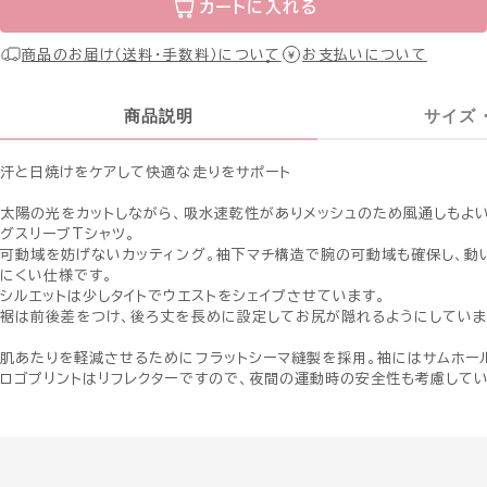
カートに入れる
商品のお届け（送料・手数料）について
お支払いについて
商品説明
サイズ
汗と日焼けをケアして快適な走りをサポート
太陽の光をカットしながら、吸水速乾性がありメッシュのため風通しもよい
グスリーブTシャツ。
可動域を妨げないカッティング。袖下マチ構造で腕の可動域も確保し、動
にくい仕様です。
シルエットは少しタイトでウエストをシェイプさせています。
裾は前後差をつけ、後ろ丈を長めに設定してお尻が隠れるようにしていま
肌あたりを軽減させるためにフラットシーマ縫製を採用。袖にはサムホー
ロゴプリントはリフレクターですので、夜間の運動時の安全性も考慮して