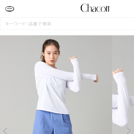
検
索
す
る