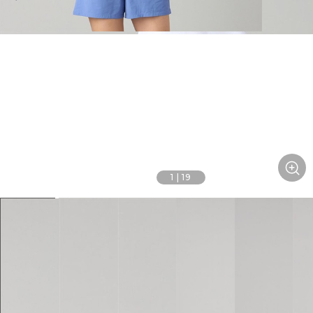
1
|
19