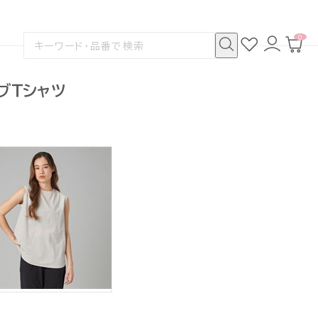
0
お
ロ
カ
検
気
グ
ー
索
に
イ
ト
検
す
入
ン
ペ
索
る
り
ー
ーブＴシャツ
ジ