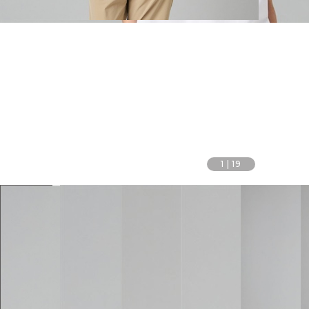
1
|
19