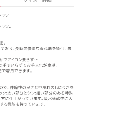
シャツ
シャツ。
適。
えており、長時間快適な着心地を提供しま
材でアイロン要らず…
で手間いらずでお手入れが簡単。
態で着用できます。
ので、伸縮性の良さと型崩れのしにくさを
n(シック:太い部分とシン:細い部分のある特殊
え方に仕上がっています。吸水速乾性に大
トする機能を持っています。