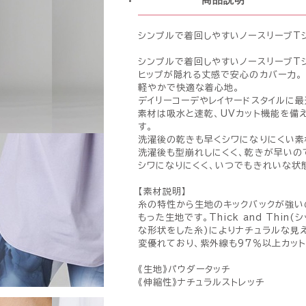
シンプルで着回しやすいノースリーブT
シンプルで着回しやすいノースリーブT
ヒップが隠れる丈感で安心のカバー力。
軽やかで快適な着心地。
デイリーコーデやレイヤードスタイルに最
素材は吸水と速乾、UVカット機能を備
す。
洗濯後の乾きも早くシワになりにくい素
洗濯後も型崩れしにくく、乾きが早いの
シワになりにくく、いつでもきれいな状
【素材説明】
糸の特性から生地のキックバックが強い
もった生地です。Thick and Thi
な形状をした糸)によりナチュラルな見
変優れており、紫外線も97％以上カッ
《生地》パウダータッチ
《伸縮性》ナチュラルストレッチ