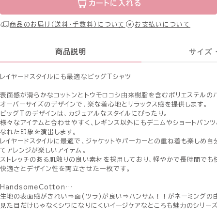
カートに入れる
商品のお届け（送料・手数料）について
お支払いについて
商品説明
サイズ
レイヤードスタイルにも最適なビッグTシャツ
表面感が滑らかなコットンとトウモロコシ由来樹脂を含むポリエステルのハ
オーバーサイズのデザインで、楽な着心地とリラックス感を提供します。
ビッグTのデザインは、カジュアルなスタイルにぴったり。
様々なアイテムと合わせやすく、レギンス以外にもデニムやショートパンツ
なれた印象を演出します。
レイヤードスタイルに最適で、ジャケットやパーカーとの重ね着も楽しめ自
てアレンジが楽しいアイテム。
ストレッチのある肌触りの良い素材を採用しており、軽やかで長時間でも
快適さとデザイン性を両立させた一枚です。
HandsomeCotton…
生地の表面感がきれい⇒面(ツラ)が良い⇒ハンサム！！がネーミングの
見た目だけじゃなくシワになりにくいイージケアなところも魅力のシリーズ