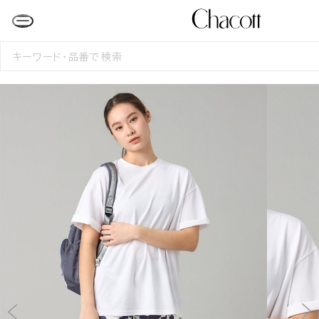
検
索
す
る