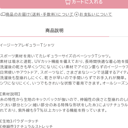
カートに入れる
商品のお届け（送料・手数料）について
お支払いについて
商品説明
イージーケアレギュラーTシャツ
スポーツ素材を用いてたレギュラーサイズのベーシックTシャツ。
素材は吸水と速乾、UVカット機能を備えており、長時間快適な着心地を提
洗濯後の乾きも早くシワになりにくい素材でアイロン要らずのイージーケア
日常使いやアウトドア、スポーツなど、さまざまなシーンで活躍するアイテ
洗濯後も型崩れしにくく、乾きが早いので手間いらずでお手入れが簡単。
シワになりにくく、いつでもきれいな状態で着用できます。オールシーズ
【素材説明】
糸の特性から生地のキックバックが強いので、伸縮性の良さと型崩れのしにくさ
ク:太い部分とシン:細い部分のある特殊な形状をした糸)によりナチュラ
れており、紫外線も97％以上カットする機能を持っています。
《生地》パウダータッチ
《伸縮性》ナチュラルストレッチ