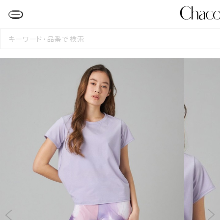
検
索
す
る