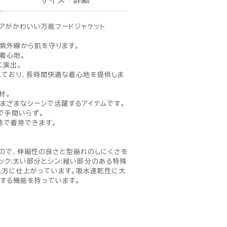
レアがかわいい万能フードジャケット
で紫外線から肌を守ります。
着心地。
く演出。
えており、長時間快適な着心地を提供しま
材。
さまざまなシーンで活躍するアイテムです。
で手間いらず。
態で着用できます。
ので、伸縮性の良さと型崩れのしにくさを
n(シック:太い部分とシン:細い部分のある特殊
え方に仕上がっています。吸水速乾性に大
トする機能を持っています。