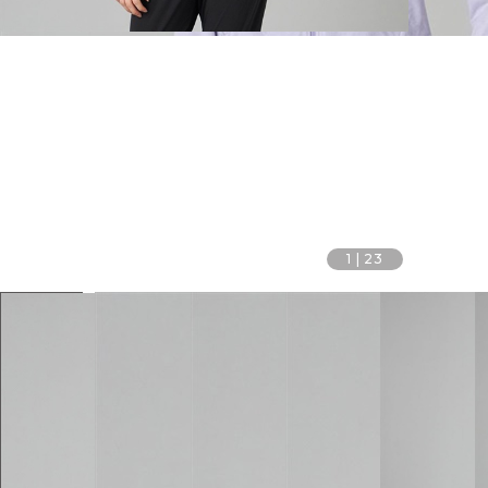
1
|
23