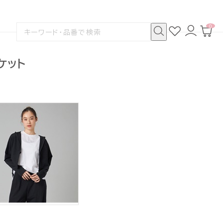
0
お
ロ
カ
検
気
グ
ー
索
に
イ
ト
検
す
入
ン
ペ
索
る
り
ー
ケット
ジ