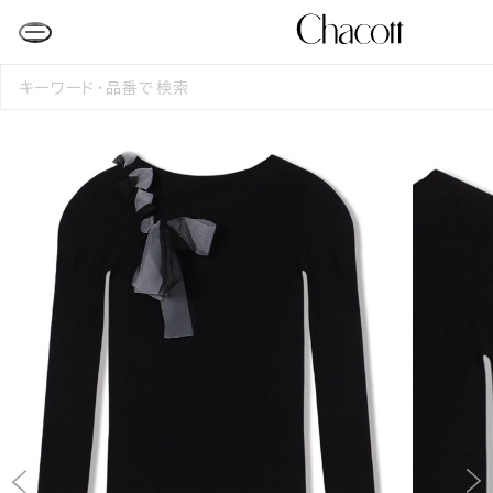
検
索
す
る