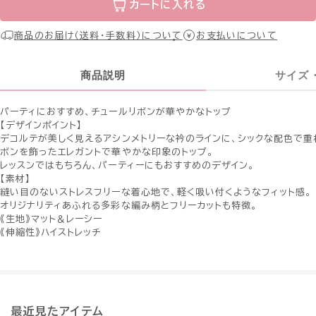
カートに入れる
商品のお届け（送料・手数料）について
お支払いについて
商品説明
サイズ
パーティにおすすめ、チュールリボンが華やかなトップ
【デザインポイント】
デコルテが美しく見えるアシンメトリーな衿のラインに、シックな配色で重
ボンを飾ったエレガントで華やかな印象のトップ。
レッスンではもちろん、パーティーにもおすすめのデザイン。
【素材】
縫い目のないストレスフリーな着心地で、軽く吸い付くようなフィット感。
オリジナリティあふれる多彩な編み柄とフリーカットも特徴。
《生地》マット＆レーシー
《伸縮性》ハイストレッチ
最近見たアイテム