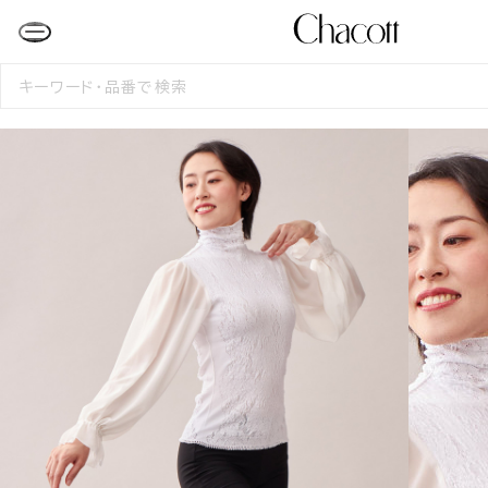
検
索
す
る