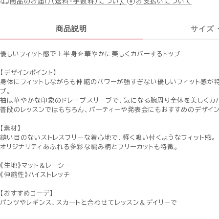
商品のお届け（送料・手数料）について
お支払いについて
商品説明
サイズ
優しいフィット感で上半身を華やかに美しくカバーするトップ
【デザインポイント】
身体にフィットしながらも伸縮のパワーが強すぎない優しいフィット感が特
プ。
袖は華やかな印象のドレープスリーブで、気になる腕周り全体を美しくカ
普段のレッスンではもちろん、パーティーや発表会にもおすすめのデザイン
【素材】
縫い目のないストレスフリーな着心地で、軽く吸い付くようなフィット感。
オリジナリティあふれる多彩な編み柄とフリーカットも特徴。
《生地》マット＆レーシー
《伸縮性》ハイストレッチ
【おすすめコーデ】
パンツやレギンス、スカートと合わせてレッスン＆デイリーで