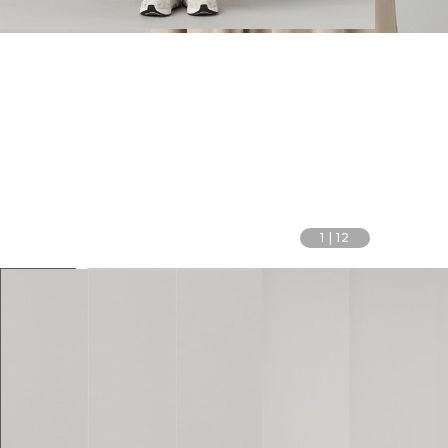
1
|
12