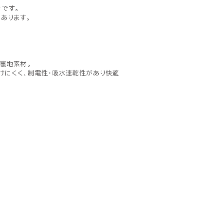
材です。
あります。
裏地素材。
けにくく、制電性・吸水速乾性があり快適