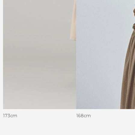
173cm
168cm