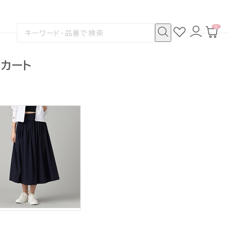
0
お
ロ
カ
検
気
グ
ー
索
に
イ
ト
検
す
入
ン
ペ
索
る
り
ー
スカート
ジ