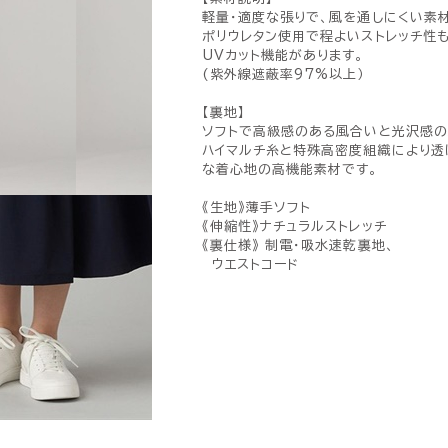
軽量・適度な張りで、風を通しにくい素
ポリウレタン使用で程よいストレッチ性も
UVカット機能があります。
(紫外線遮蔽率97%以上）
【裏地】
ソフトで高級感のある風合いと光沢感の
ハイマルチ糸と特殊高密度組織により透
な着心地の高機能素材です。
《生地》薄手ソフト
《伸縮性》ナチュラルストレッチ
《裏仕様》 制電・吸水速乾裏地、
ウエストコード