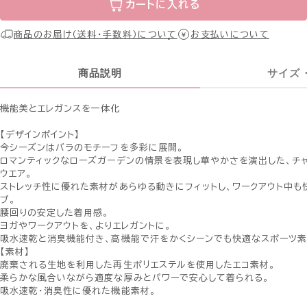
カートに入れる
商品のお届け（送料・手数料）について
お支払いについて
商品説明
サイズ
機能美とエレガンスを一体化
【デザインポイント】
今シーズンはバラのモチーフを多彩に展開。
ロマンティックなローズガーデンの情景を表現し華やかさを演出した、チ
ウエア。
ストレッチ性に優れた素材があらゆる動きにフィットし、ワークアウト中も
プ。
腰回りの安定した着用感。
ヨガやワークアウトを、よりエレガントに。
吸水速乾と消臭機能付き、高機能で汗をかくシーンでも快適なスポーツ素
【素材】
廃棄される生地を利用した再生ポリエステルを使用したエコ素材。
柔らかな風合いながら適度な厚みとパワーで安心して着られる。
吸水速乾・消臭性に優れた機能素材。