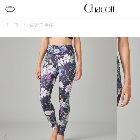
検
索
す
る