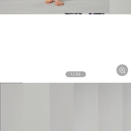
1
|
32