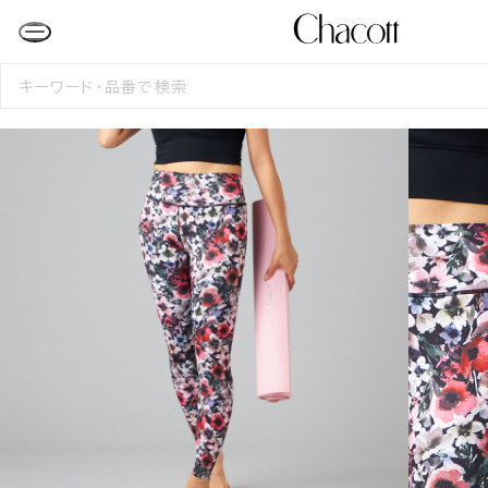
検
索
す
る