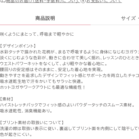
商品のお届け（送料・手数料）について
お支払いについて
商品説明
サイズ
咲くようにまとって、呼吸まで軽やかに
【デザインポイント】
水彩タッチで描かれた花柄が、まるで呼吸するように身体になじむヨガウ
淡くにじむような色彩が、動きに合わせて美しく揺れ、レッスンのひとと
ウエストパワーネットをなくして、より軽やかな着心地に。
腰回りの安定感はそのままに、安定した着心地を実現。
動きやすさを追求したデザインでフィット感とサポート力を両立したチャコ
吸水速乾生地で汗をかいてもサラッと快適。
ホットヨガやワークアウトにも最適な機能性！
【素材】
ハイストレッチバックでフィット感のよいパウダータッチのスムース素材。
吸水速乾性、消臭機能あり。
【プリント素材の取扱いについて】
洗濯の際は取扱い表示に従い、裏返してプリント面を内側にして陰干して
色が起きにくい。