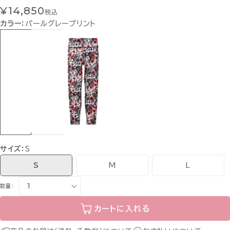
¥14,850
税込
カラー：
パールグレープリント
サイズ：
S
S
M
L
数量：
カートに入れる