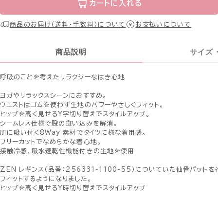
カートに入れる
商品のお届け（送料・手数料）について
お支払いについて
商品説明
サイズ
呼吸のことを考えたリラクシーなはき心地
ヨガやリラックスシーンにおすすめ。
ウエストはゴムを使わず生地のパワーやさしくフィット。
ヒップを高く見せるY字切り替えでスタイルアップ。
シームレス仕様で股の食い込みを解消。
肌に吸い付く8Way 素材でタイツに様な着用感。
フリーカットでなめらかな着心地。
接触冷感、吸水速乾性機能付きの生地を使用
ZEN レギンス（品番：256331-1100-55）についていた仙骨パット
フィットするようになりました。
ヒップを高く見せるY時切り替えでスタイルアップ