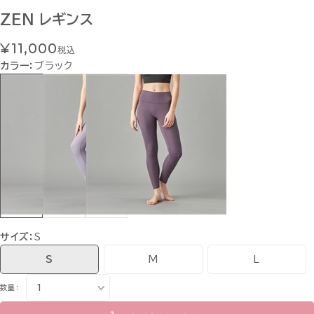
ZEN レギンス
¥11,000
税込
カラー：
ブラック
サイズ：
S
S
M
L
数量：