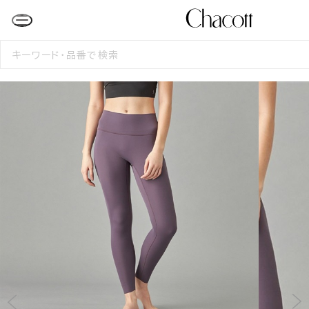
検
索
す
る