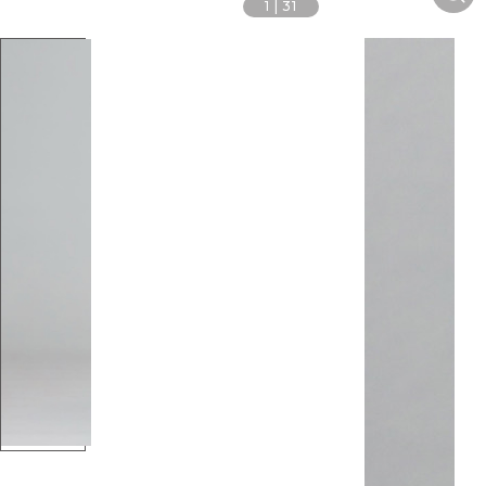
1
|
31