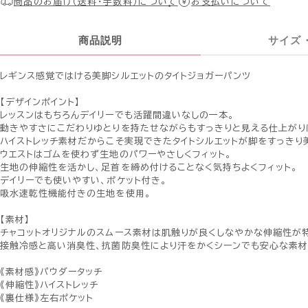
商品のお届け（送料・手数料）について
お支払いについて
商品説明
サイズ
レギンス感覚ではける美脚シルエットのタイトジョガーパンツ
【デザインポイント】
レッスンはもちろんデイリーでも活躍間違いなしの一本。
動きやすさにこだわりゆとりを持たせながらもすっきりと見える仕上がり
ハイストレッチ素材だからこそ実現できたタイトシルエットが脚をすっきり
ウエストはゴムを使わず生地のパワーやさしくフィット。
生地の伸縮性を活かし、足首を締め付けることなく気持ちよくフィット。
デイリーでも使いやすい、ポケット付き。
吸水速乾性機能付きの生地を使用。
【素材】
チャコットオリジナルのスムース素材は肌触りが良くしなやかな伸縮性が
接触冷感と高い消臭性、抗菌防臭性により汗をかくシーンでも安心な素材
《素材感》パウダータッチ
《伸縮性》ハイストレッチ
《裏仕様》左右ポケット