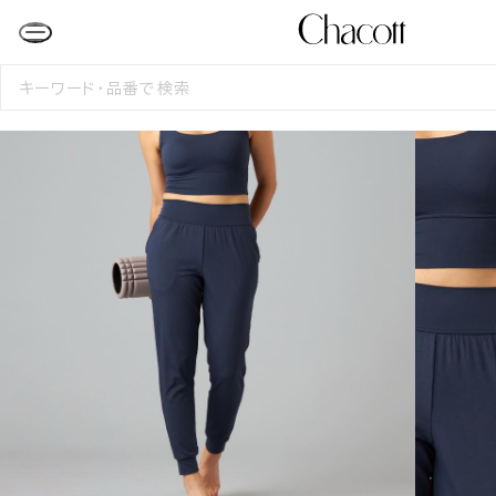
検
索
す
る