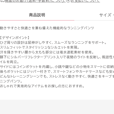
商品のお届け（送料・手数料）について
お支払いについて
商品説明
サイズ
動きやすさと快適さを兼ね備えた機能的なランニングパンツ
【デザインポイント】
ひざ周りの設計は屈伸がしやすく、スムーズなランニングをサポート。
スリムフィットでスタイリッシュなシルエットを実現。
汗を掻きやすい腰から太もも部分には吸水速乾素材を使用。
膝下にシルバーリフレクタープリント入りで夜間のライトを反射し、視認性
イルを両立。
サイドにはコインポケットを内蔵し、小銭や鍵などの小物をスマートに収納
後ろポケットにはジッパー付きで、スマートフォンやカードケースなども安
どんなトレーニングシーンでも、ストレスなく動きやすく、快適さをキープ
ニングパンツ。
おしゃれで実用的なアイテムをお探しの方におすすめ。