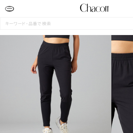
検
索
す
る