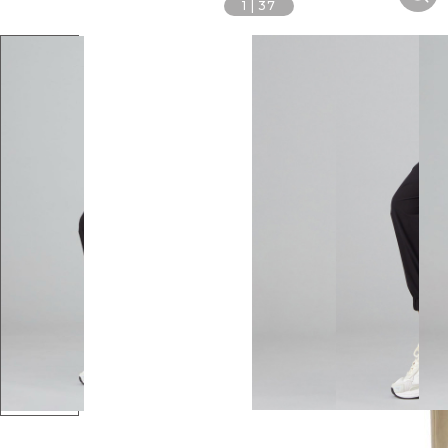
1
|
37