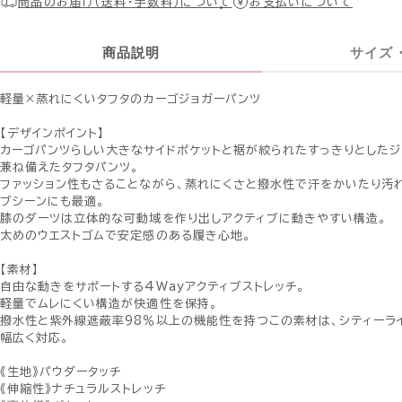
商品のお届け（送料・手数料）について
お支払いについて
商品説明
サイズ
軽量×蒸れにくいタフタのカーゴジョガーパンツ
【デザインポイント】
カーゴパンツらしい大きなサイドポケットと裾が絞られたすっきりとした
兼ね備えたタフタパンツ。
ファッション性もさることながら、蒸れにくさと撥水性で汗をかいたり汚
ブシーンにも最適。
膝のダーツは立体的な可動域を作り出しアクティブに動きやすい構造。
太めのウエストゴムで安定感のある履き心地。
【素材】
自由な動きをサポートする4Wayアクティブストレッチ。
軽量でムレにくい構造が快適性を保持。
撥水性と紫外線遮蔽率98％以上の機能性を持つこの素材は、シティーラ
幅広く対応。
《生地》パウダータッチ
《伸縮性》ナチュラルストレッチ