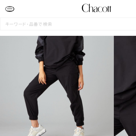
検
索
す
る