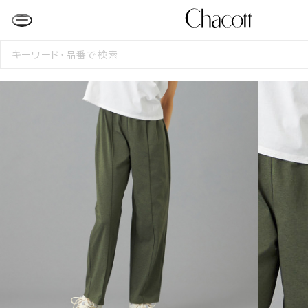
検
索
す
る