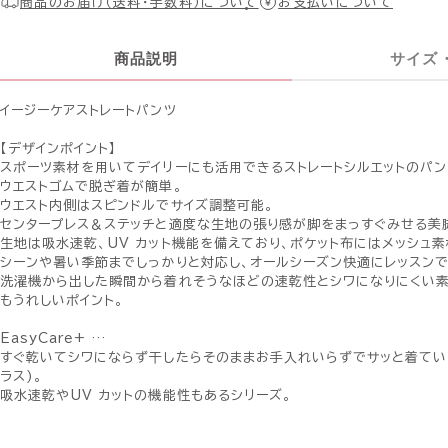
商品のお届け（送料・手数料）について
お支払いについて
商品説明
サイズ
イージーケアストレートパンツ
【デザインポイント】
スポーツ素材を用いてデイリーにも活用できるストレートシルエットのパン
ウエストゴムで脱ぎ着が簡単。
ウエスト内側はスピンドルでサイズ調整可能。
センタープレス＆ステッチと適度な生地の張り感が脚をまっすぐみせる美
生地は吸水速乾、UV カット機能を備えており、ポケット布にはメッシュ
シーンや暑い季節までしっかりと対応し、オールシーズン快適にレッスンで
洗濯機から出した瞬間から着れそうなほどの速乾性とシワになりにくい素
もうれしいポイント。
EasyCare+ …
すぐ乾いてシワにならず干したらそのままお手入れいらずでサッと着てい
ラス)。
吸水速乾やUV カットの機能性もあるシリーズ。