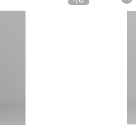
1
|
30