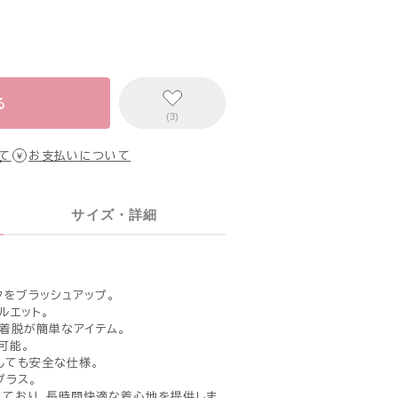
る
(3)
て
お支払いについて
サイズ・詳細
クをブラッシュアップ。
ルエット。
着脱が簡単なアイテム。
可能。
しても安全な仕様。
プラス。
えており、長時間快適な着心地を提供しま