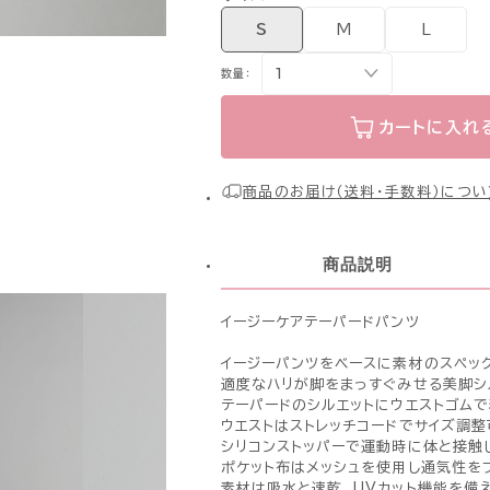
S
M
L
数量：
カートに入れ
商品のお届け（送料・手数料）につい
商品説明
イージーケアテーパードパンツ
イージーパンツをベースに素材のスペッ
適度なハリが脚をまっすぐみせる美脚シ
テーパードのシルエットにウエストゴムで
ウエストはストレッチコードでサイズ調整
シリコンストッパーで運動時に体と接触
ポケット布はメッシュを使用し通気性を
素材は吸水と速乾、UVカット機能を備