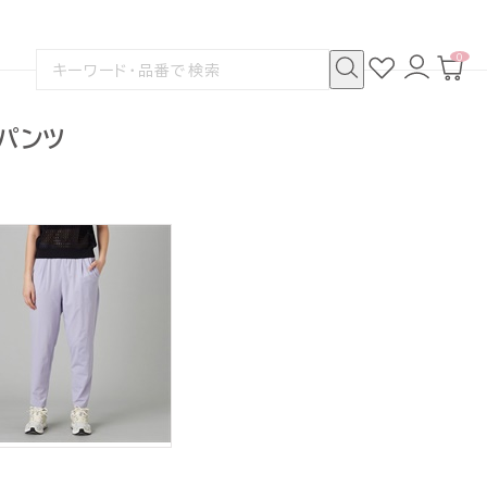
0
お
ロ
カ
検
気
グ
ー
索
に
イ
ト
検
す
入
ン
ペ
索
る
り
ー
ドパンツ
ジ