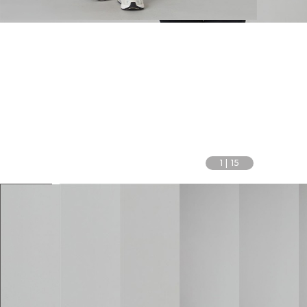
1
|
15