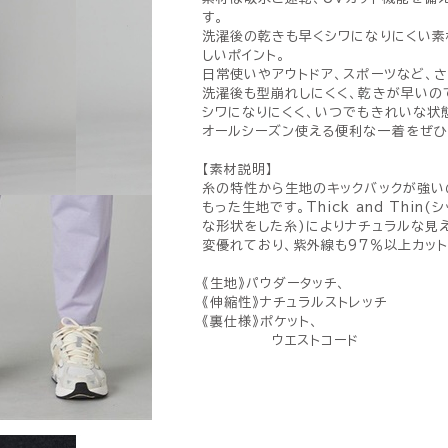
す。
洗濯後の乾きも早くシワになりにくい素
しいポイント。
日常使いやアウトドア、スポーツなど、
洗濯後も型崩れしにくく、乾きが早いの
シワになりにくく、いつでもきれいな状
オールシーズン使える便利な一着をぜひ
【素材説明】
糸の特性から生地のキックバックが強い
もった生地です。Thick and Thi
な形状をした糸)によりナチュラルな見
変優れており、紫外線も97％以上カッ
《生地》パウダータッチ、
《伸縮性》ナチュラルストレッチ
《裏仕様》ポケット、
ウエストコード