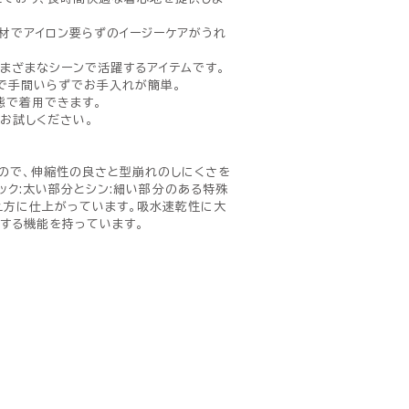
材でアイロン要らずのイージーケアがうれ
さまざまなシーンで活躍するアイテムです。
で手間いらずでお手入れが簡単。
態で着用できます。
お試しください。
ので、伸縮性の良さと型崩れのしにくさを
n(シック:太い部分とシン:細い部分のある特殊
え方に仕上がっています。吸水速乾性に大
トする機能を持っています。