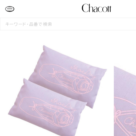
検
索
す
る