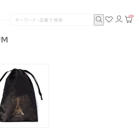
0
お
ロ
カ
検
気
グ
ー
索
に
イ
ト
検
す
入
ン
ペ
索
る
り
ー
着M
ジ