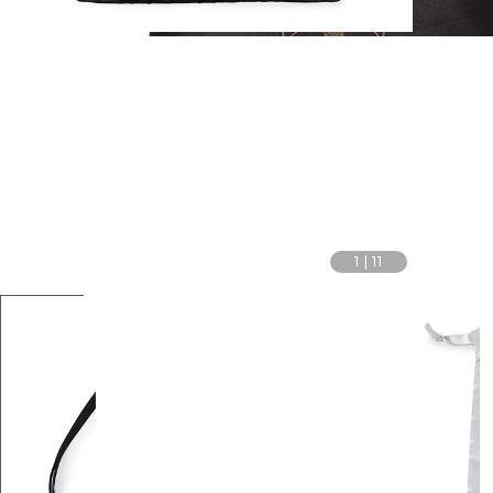
1
|
11