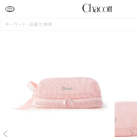
検
索
す
る