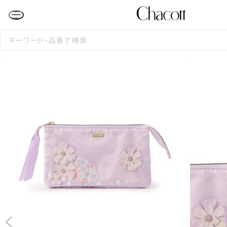
検
索
す
る