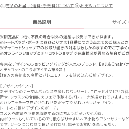
商品のお届け（送料・手数料）について
お支払いについて
商品説明
サイズ
※限定品につき、不良の場合以外の返品はお受けできかねます。
※トートバッグ・ポーチはおひとりさま1品番につき3点までのご購入と
※チャコットショップでのお取り置きの対応は致しかねますのでご了承く
※オンラインショップとチャコットショップで在庫状況が異なる場合がご
豊富なデザインのショッピングバッグが人気のブランド、Ball&Chain（
とチャコットのコラボアイテム第8弾！
Italyの各都市の名所とバレエモチーフを詰め込んだ新デザイン。
【デザインポイント】
新デザインのテーマはバカンスを楽しむバレリーナ。コロッセオやピサの
所や、レッスンの合間にカフェで休憩するバレリーナが描かれています。
とバレエモチーフをかけ合わせたポップでかわいらしいデザイン。
トートとお揃いデザインのポーチ。
コスメや雑貨や小物を収納するのにちょうど良いサイズ感。
内ポケットも付いているので、散らばりやすいヘア小物やアクセサリーな
です。シーンに合わせて使い分けたり、親子でお揃いを楽しんだり。