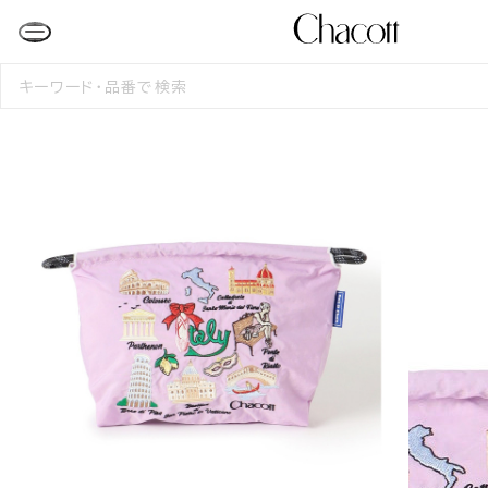
検
索
す
る