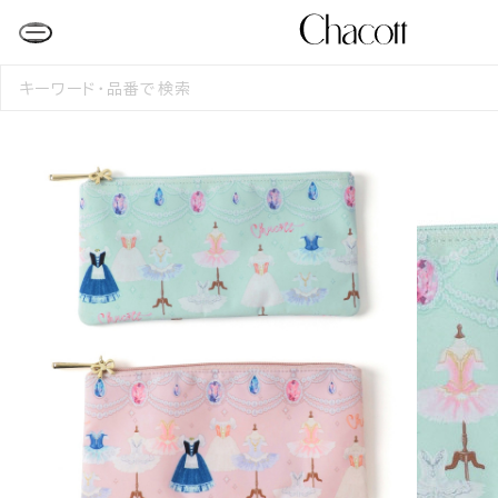
検
索
す
る