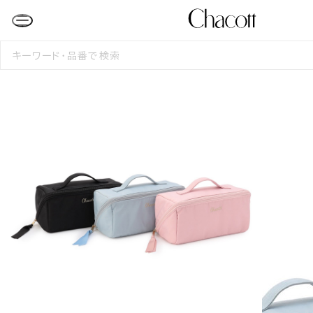
検
索
す
る