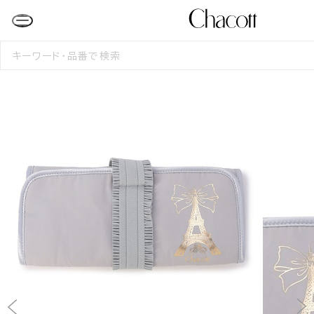
検
索
す
る