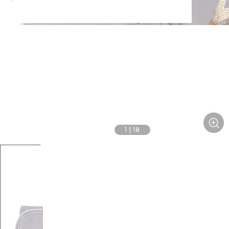
1
|
18