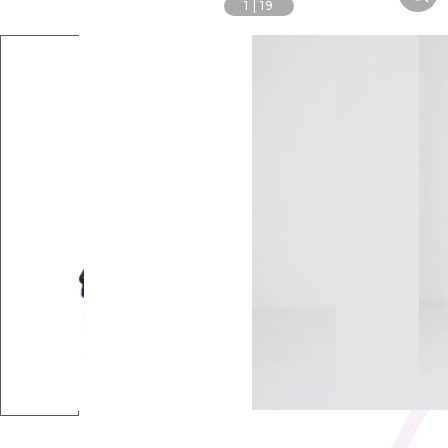
1
|
19