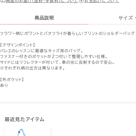
商品のお届け（送料・手数料）について
お支払いについて
商品説明
サイズ
フラワー柄にポワントとバタフライが春らしいプリントのショルダーバッグ
【デザインポイント】
バレエのレッスンに最適なキッズ用のバッグ。
ファスナー付きのポケットが2つ付いて整理しやすい仕様。
サイドにはリフレクターが付いて、車の光に反射するので安心。
※それぞれ柄の出方は異なります。
【外ポケット】
あり
最近見たアイテム