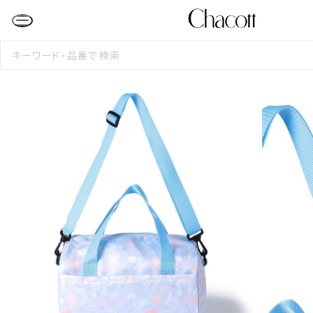
検
索
す
る