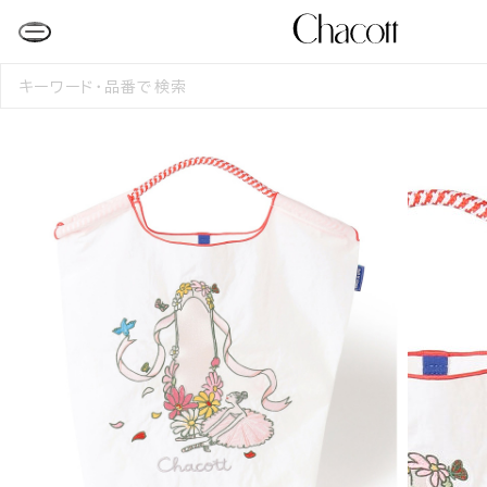
検
索
す
る