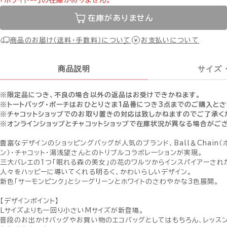
「ホワイト--」の在庫がありません。
在庫がありません
商品のお届け（送料・手数料）について
お支払いについて
商品説明
サイズ
※限定品につき、不良の場合以外の返品はお受けできかねます。
※トートバッグ・ポーチはおひとりさま1品番につき3点までのご購入と
※チャコットショップでのお取り置きの対応は致しかねますのでご了承く
※オンラインショップとチャコットショップで在庫状況が異なる場合がご
豊富なデザインのショッピングバッグが人気のブランド、Ball＆Chain
ン）・チャコット・湯浅望さんとのトリプルコラボレーションが実現。
三大バレエの1つ「眠れる森の美女」の花のワルツからインスパイアーされ
人々をハッピーに導いてくれる明るく、かわいらしいデザイン。
新色「サーモンピンク」とシーグリーンとホワイトのさわやかな3色展開。
【デザインポイント】
Lサイズよりも一回り小さいMサイズが新登場。
普段のお出かけバッグやお買い物のエコバッグとしてはもちろん、レッス