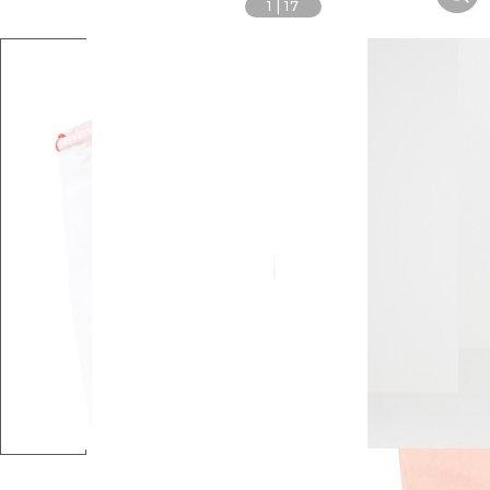
1
|
17