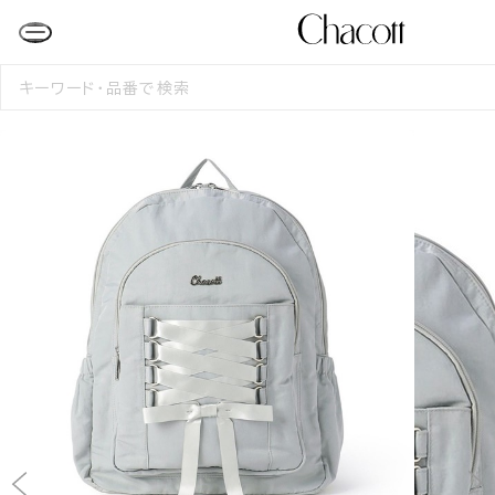
検
索
す
る