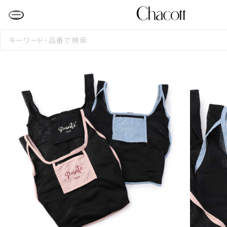
検
索
す
る