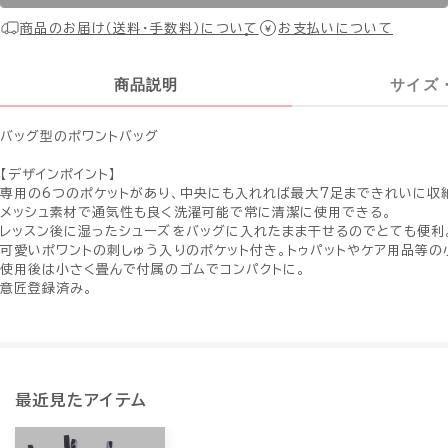
商品のお届け（送料・手数料）について
お支払いについて
商品説明
サイズ
バッグ型のポワントバッグ
【デザインポイント】
専用の6つのポケットがあり、中央にも入れれば最大7足まできれいに収
メッシュ素材で通気性も良く洗濯可能で常に清潔に使用できる。
レッスン後に湿ったシューズをバッグに入れたまま干せるのでとても便利
可愛いポワントの刺しゅう入りのポケット付き。トゥパットやケア用品等の
使用後は小さく畳んで付属のゴムでコンパクトに。
意匠登録済み。
最近見たアイテム