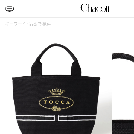
検
索
す
る