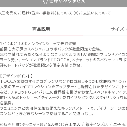
在庫がありません
商品のお届け（送料・手数料）について
お支払いについて
商品説明
サイズ
1/1（水）11:00オンラインショップ先行発売
前回も大好評のスペシャルコラボバックが数量限定で登場。
思わず触れてみたくなるようなクラシカルで美しい刺繍がブランドアイコン
ヨーク発ファッションブランド「TOCCA」×チャコットのスペシャルコラ
評のトートバッグが数量限定&限定店舗で登場。
【デザインポイント】
TOCCAを象徴するグログランリボンやロゴ刺しゅうが印象的なキャンバ
人気のアーカイブコレクションをアップデートし洗練されたデザインに、ト
など、チャコットらしいバレエの世界観を掛け合わせたスペシャルなアイテ
前回人気のトゥシューズをイメージしたロイヤルピンクとスタイリッシュな
色展開。
フェミニンさと実用性を兼ね備えたキャンバストートは、デイリーシーンは
スンなどさまざまなシーンで活躍すること間違いなし。
※販売店舗：チャコット限定6店舗（代官山本店 / 銀座インズ店 / 二子玉