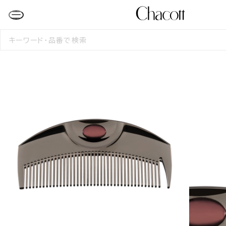
検
索
す
る