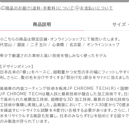
商品のお届け（送料・手数料）について
お支払いについて
商品説明
サイズ
※こちらの商品は限定店舗・オンラインショップにて販売いたします。
代官山 / 銀座 / 二子玉川 / 心斎橋 / 名古屋 / オンラインショップ
希少で厳選された素材と高い技術を惜しみなく使ったモデル
【デザインポイント】
日本古来の「櫛」」をベースに、超軽量かつ女性の手の幅にフィットしやす
利。さらに、髪の毛を分けやすくする「取分け刃」部分をサイドに加えました
高級車の内装コーティング技術を転用JP CHROME TECH(R)＜国
JP CHROME TECHは職人技と最新技術が融合した加工技術です。
で高められた被膜加工技術、超精密な3D 加工技術、最新の立体化技術
工技術が集積し実現しました。品質面において、マイナス30度から70度
を繰返すヒートサイクル試験を4度行い合格する必要があります。さらに、
水をリサイクルする施設も完備し、日本のみならずＥＵを始めとする国々
のみ製造が許られています。