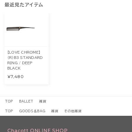
最近見たアイテム
【LOVE CHROME】
（R）B3 STANDARD
RING / DEEP
BLACK
¥7,480
TOP
BALLET
雑貨
TOP
GOODS＆BAG
雑貨
その他雑貨
Chacott ONLINE SHOP