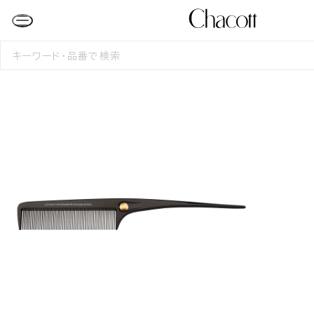
検
索
す
る