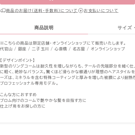
商品のお届け（送料・手数料）について
お支払いについて
商品説明
サイズ
※こちらの商品は限定店舗・オンラインショップにて販売いたします。
代官山 / 銀座 / 二子玉川 / 心斎橋 / 名古屋 / オンラインショップ
【デザインポイント】
新型のリングコームは耐久性を増しながらも、テールの先端部分を細く仕
に軽く、絶妙なバランス。驚くほど滑らかな櫛通りが理想のヘアスタイルを
ーズは、ミネラルを含む特殊コーティングと厚みを増した被膜により耐熱
プロフェッショナル専用モデル。
こんな方におすすめ
プロム向けのコームで艶やかな髪を目指す方に
仕上げ用をお探しの方に