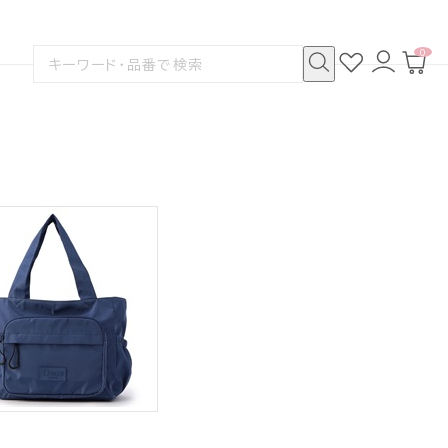
0
お
ロ
カ
検
気
グ
ー
索
に
イ
ト
検
す
入
ン
ペ
索
る
り
ー
ジ