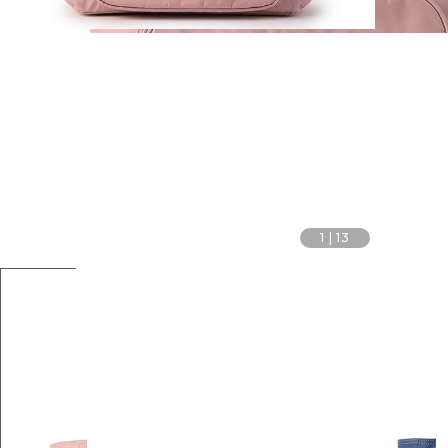
1
|
13