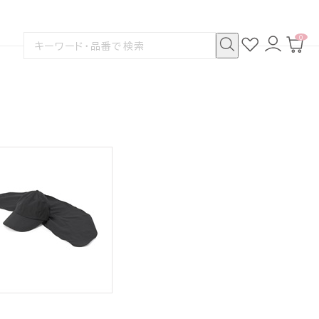
0
お
ロ
カ
検
気
グ
ー
索
に
イ
ト
検
す
入
ン
ペ
索
る
り
ー
ジ