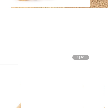
1
|
10