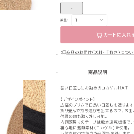
-
数量：
カートに入れ
商品のお届け（送料・手数料）につい
商品説明
強い日差しにお勧めのコカゲルHAT
【デザインポイント】
広幅のブリムで日良い日差しを遮ります
折り畳んで持ち運びも出来るので、お出
付属の紐も取り外し可能。
内側頭周りのテープは吸水速乾機能で、
裏心地に遮熱素材(コカゲル)を使用。
反射素材の空気穴から湿気を逃します。