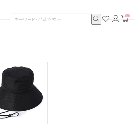
0
お
ロ
カ
検
気
グ
ー
索
に
イ
ト
検
す
入
ン
ペ
索
る
り
ー
ジ