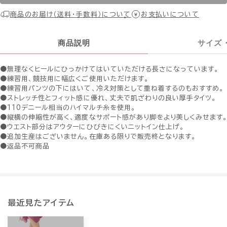
商品のお届け（送料・手数料）について
お支払いについて
商品説明
サイズ
●無理なくヒールにひっかけてはいていただける長さになっています。
●練習用、競技用に幅広くご使用いただけます。
●練習用パンツの下にはいて、冷え対策として重ね着するのもおすすめ。
●ストレッチ性とフィット感に優れ、丈夫で肌ざわりの良い厚手タイツ。
●110デニール相当のハイマルチ糸を使用。
●縦横の伸縮性が高く、適度なサポート感があり脚をより美しくみせます
●ウエスト部分はアウターにひびきにくいニットイン仕上げ。
●追加生産はございません。在庫ある限りで販売柊となります。
●返品不可商品
最近見たアイテム