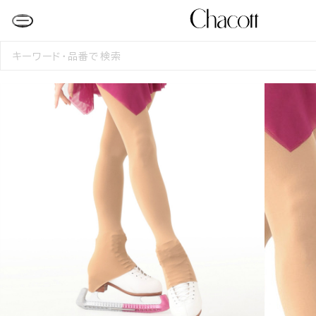
検
索
す
る