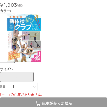
¥1,903
税込
カラー：
−
サイズ：
-
-
数量：
「−--」の在庫がありません。
在庫がありません