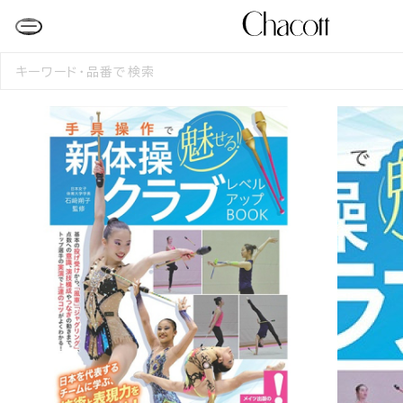
検
索
す
る