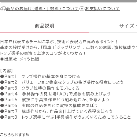
商品のお届け（送料・手数料）について
お支払いについて
商品説明
サイズ
日本を代表するチームに学ぶ、技術と表現力を高めるポイント！
基本の投げ受けから、「風車」「ジャグリング」、点数への意識、演技構成
トップ選手の実演で上達のコツがよくわかる！
◆出版社：メイツ出版
【内容】
●Part1 クラブ操作の基本を身につける
●Part2 バリエーション豊富なクラブの投げ受けを得意にしよう
●Part3 クラブ独特の操作をモノにする
●Part4 手具操作の見せ場「AD」で点数を積み上げよう
●Part5 演技に手具操作をどう組み込むか、を考えよう
●Part6 実際の作品をもとに演技の構成を学ぼう
●Part7 構成作りから、作品を仕上げていく過程を知ろう
●Part8 トップ選手に学ぶ!手具操作がうまくなるためにできること
こちらもおすすめ