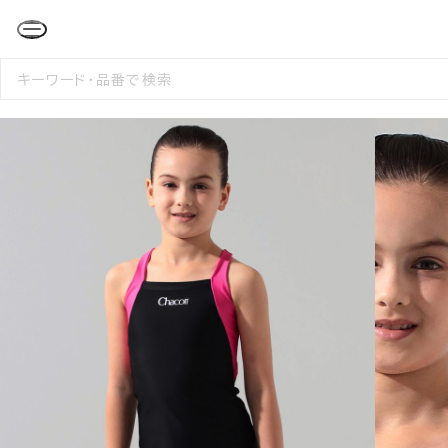
検
索
す
る