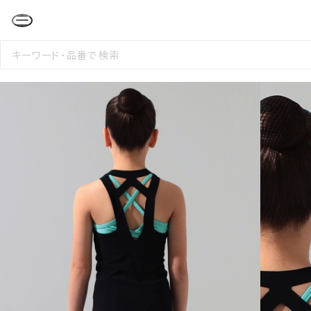
検
索
す
る