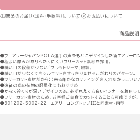
商品のお届け（送料・手数料）について
お支払いについて
商品説明
●フェアリージャパンPOLA選手の声をもとにデザインした新エアリーロ
●程よい厚みがありへたりにくいフリーカット素材を採用。
●縫い目の段差が少ない「フラットシーマ」縫製。
●縫い目が少なくてもシルエットをすっきり見せるこだわりのパターン。
●フリーカット素材だから出来る細かなカッティングを入れたかっこいい
●遠征の際の荷物の軽量化にもおすすめ
●かなり衿くりが深いデザインの為、必ず見えても良いインナーを着用し
●フリーカット素材のため、お客様ご自身でカットすることも可能ですが、
●301202-5002-22 エアリーロングトップIIIと同素材・同型