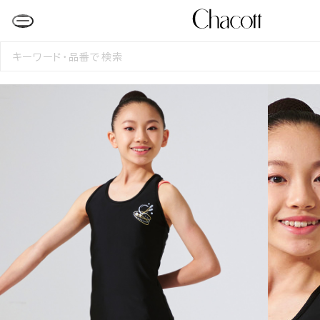
検
索
す
る